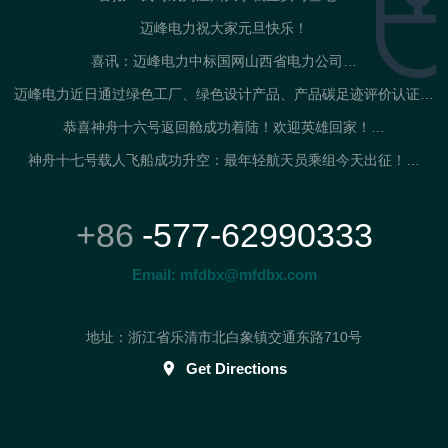
迈峰电力祝大家元旦快乐！
喜讯：迈峰电力中标国网山西省电力公司…
迈峰电力近日通过绿色工厂、绿色设计产品、产品碳足迹评价认证…
恭喜神舟十六号返回舱成功着陆！欢迎英雄回家！…
神舟十七号载人飞船成功升空：最年轻航天员乘组今天出征！…
+86
-577-62990333
Email:
mfdbx@mfdbx.com
地址：浙江省乐清市北白象镇交通东路710号
Get Directions